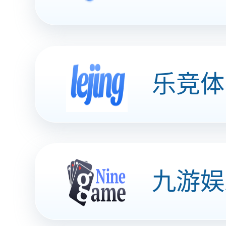
米兰双雄同季换帅：国米小因扎
本赛季意甲联赛呈现出一幅罕见的景
2026-07-26
米兰官方端网站登录入口
米兰官方端网站登录入口-米兰(中国)
✅eson推荐✅「2026好运滚滚」🔰
【官方授权】🔰 成立于2012年7月，
suppo
注册资金7000万，是一家生产各类互
联网平台产品的厂家，是一家集科
研、生产、销售为一体的互联网平台
产品企业。米兰官方端网站登录入口-
米兰(中国)只有注重产品质量，才可以
走得更远，才可以赢得未来。我们公
司用优良的产品为广大客户提供平台
运营服务和新型互联网平台产品！