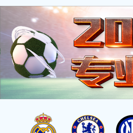
米兰官方端网站登录
欢迎访问
米兰官方端网站登录入口
，
用
，每日同步更新千