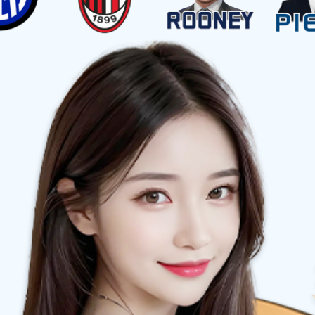
赫尔下课倒计时更衣室已失控？
所未有的地震。拜仁慕尼黑——这支在过去十一年间将德甲冠军
球队在联赛中屡屡受挫，更衣室矛盾被频频曝出，主帅图赫尔的帅