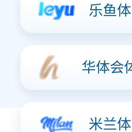
相关推荐文章
布克腿筋二级拉伤恢复不及预
菲尼克斯太阳队当家球星德文·布克
2026-07-20
法甲传球次数：维拉蒂场均12
在法甲赛场上，控球率与传球精度向
2026-07-18
卡萨金娜防守反击战术奏效，
卡萨金娜在温网女单第四轮中，凭借
2026-07-31