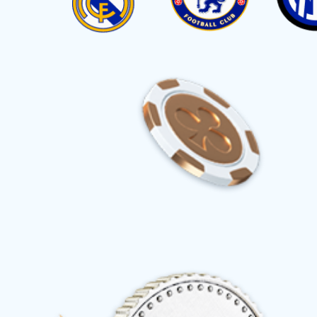
拜仁11连冠纪录恐终结，图
2026-06-12 14:14
39 次阅读
德甲联赛本赛季的争冠格局正经历一场前
自2012年以来最严峻的卫冕危机。随着
阴影，正笼罩着塞贝纳大街。