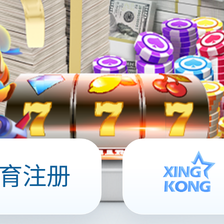
冠军光环下的裂痕
不及往年。图赫尔的战术体系始终未能完全融入球队，进攻端过
出中场控制力不足、后防协防混乱的问题。近期连续在联赛中丢
著称的球队，如今却频频在关键时刻崩盘。数据显示，拜仁本赛季
住颓势，拜仁11连冠纪录恐终结，这不再是危言耸听，而是正在
“失控”
多家德国媒体披露，拜仁更衣室已经出现明显裂痕。球员对图赫
教练的沟通被镜头捕捉到不耐烦的肢体语言。更糟糕的是，图赫
图赫尔下课倒计时更衣室已失控的说法并非空穴来风——有消息
室失去人心时，换帅往往成为唯一的选择。这种内部动荡，进一步
哈米季奇离职后，球队的转会运作和建队思路出现断层。图赫尔